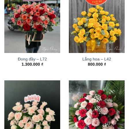
Đong đầy – L72
Lẵng hoa – L42
1.300.000
₫
800.000
₫