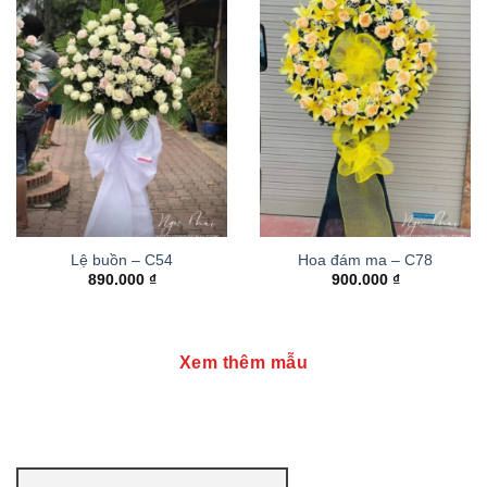
Lệ buồn – C54
Hoa đám ma – C78
890.000
₫
900.000
₫
Xem thêm mẫu