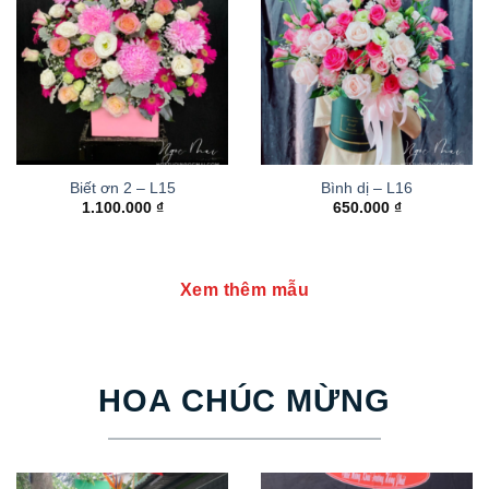
Biết ơn 2 – L15
Bình dị – L16
1.100.000
₫
650.000
₫
Xem thêm mẫu
HOA CHÚC MỪNG