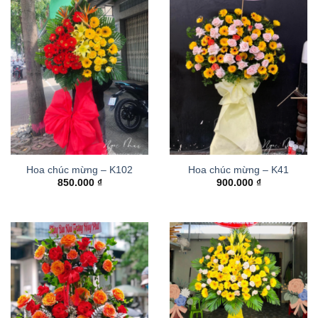
Hoa chúc mừng – K102
Hoa chúc mừng – K41
850.000
₫
900.000
₫