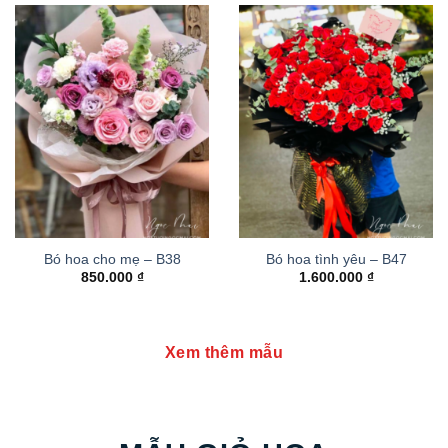
Bó hoa cho mẹ – B38
Bó hoa tình yêu – B47
850.000
₫
1.600.000
₫
Xem thêm mẫu