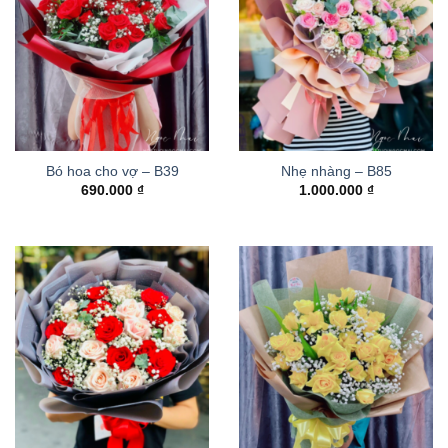
Bó hoa cho vợ – B39
Nhẹ nhàng – B85
690.000
₫
1.000.000
₫