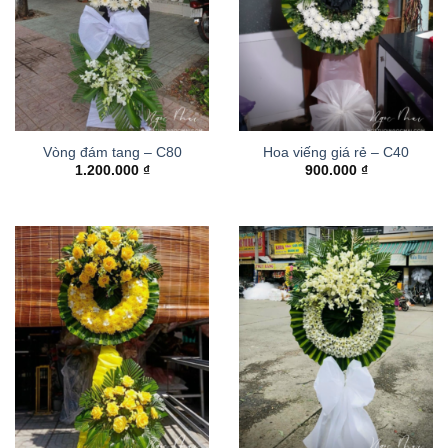
Vòng đám tang – C80
Hoa viếng giá rẻ – C40
1.200.000
₫
900.000
₫