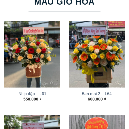
MẪU GIỎ HOA
Nhịp đập – L61
Ban mai 2 – L64
550.000
₫
600.000
₫