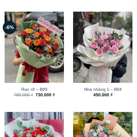
-6%
Rực rỡ – B89
Nhẹ nhàng 1 – B84
Giá
Giá
780.000
₫
730.000
₫
450.000
₫
gốc
hiện
là:
tại
780.000 ₫.
là:
730.000 ₫.