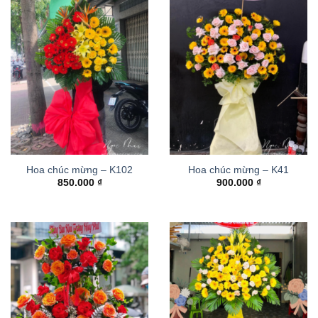
Hoa chúc mừng – K102
Hoa chúc mừng – K41
850.000
₫
900.000
₫