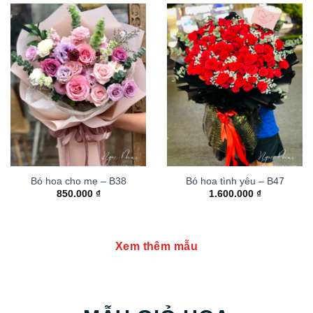
Bó hoa cho mẹ – B38
Bó hoa tình yêu – B47
850.000
₫
1.600.000
₫
Xem thêm mẫu