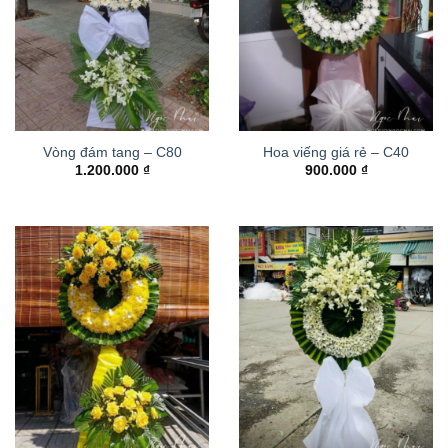
Vòng đám tang – C80
Hoa viếng giá rẻ – C40
1.200.000
₫
900.000
₫