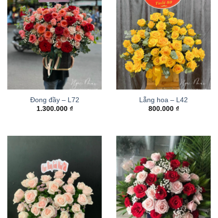
Đong đầy – L72
Lẵng hoa – L42
1.300.000
₫
800.000
₫