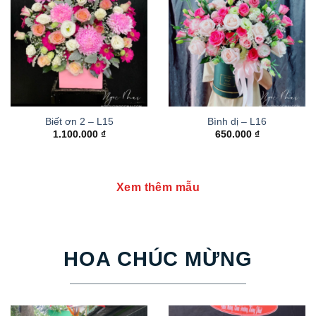
Biết ơn 2 – L15
Bình dị – L16
1.100.000
₫
650.000
₫
Xem thêm mẫu
HOA CHÚC MỪNG