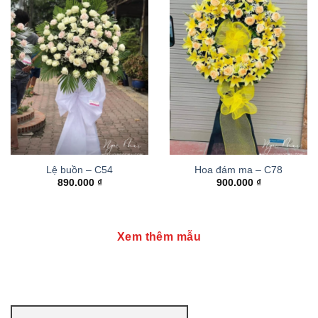
Lệ buồn – C54
Hoa đám ma – C78
890.000
₫
900.000
₫
Xem thêm mẫu