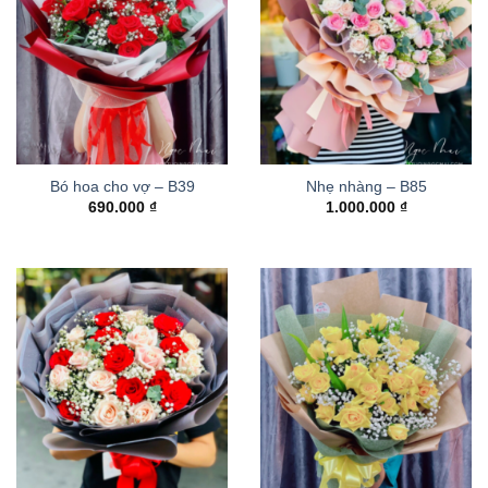
Bó hoa cho vợ – B39
Nhẹ nhàng – B85
690.000
₫
1.000.000
₫