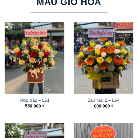
MẪU GIỎ HOA
Nhịp đập – L61
Ban mai 2 – L64
550.000
₫
600.000
₫