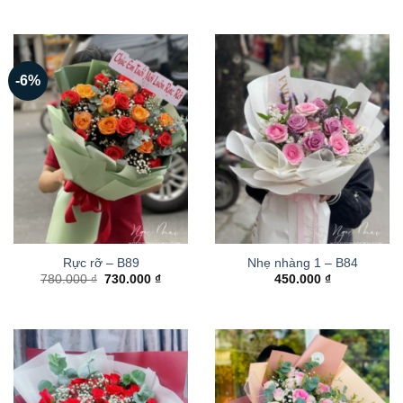
-6%
Rực rỡ – B89
Nhẹ nhàng 1 – B84
Giá
Giá
780.000
₫
730.000
₫
450.000
₫
gốc
hiện
là:
tại
780.000 ₫.
là:
730.000 ₫.