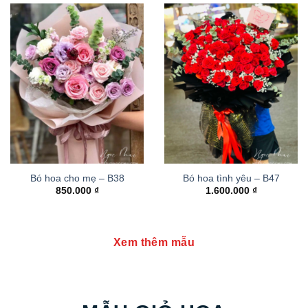
Bó hoa cho mẹ – B38
Bó hoa tình yêu – B47
850.000
₫
1.600.000
₫
Xem thêm mẫu