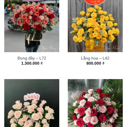
Đong đầy – L72
Lẵng hoa – L42
1.300.000
₫
800.000
₫