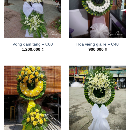
Vòng đám tang – C80
Hoa viếng giá rẻ – C40
1.200.000
₫
900.000
₫