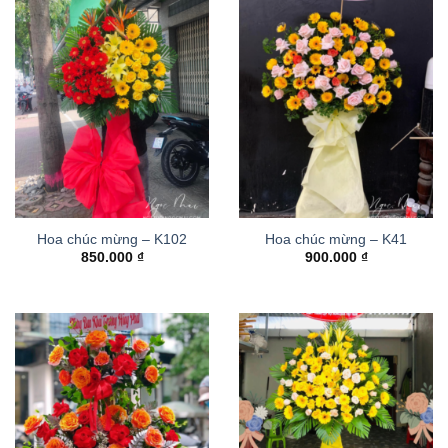
Hoa chúc mừng – K102
Hoa chúc mừng – K41
850.000
₫
900.000
₫