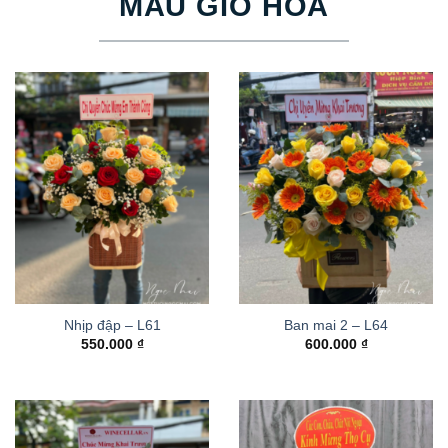
MẪU GIỎ HOA
Nhịp đập – L61
Ban mai 2 – L64
550.000
₫
600.000
₫