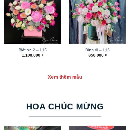
Biết ơn 2 – L15
Bình dị – L16
1.100.000
₫
650.000
₫
Xem thêm mẫu
HOA CHÚC MỪNG