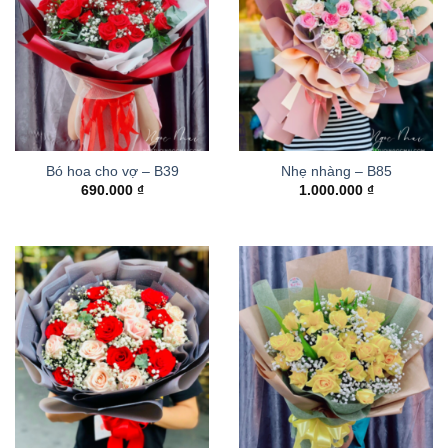
Bó hoa cho vợ – B39
Nhẹ nhàng – B85
690.000
₫
1.000.000
₫