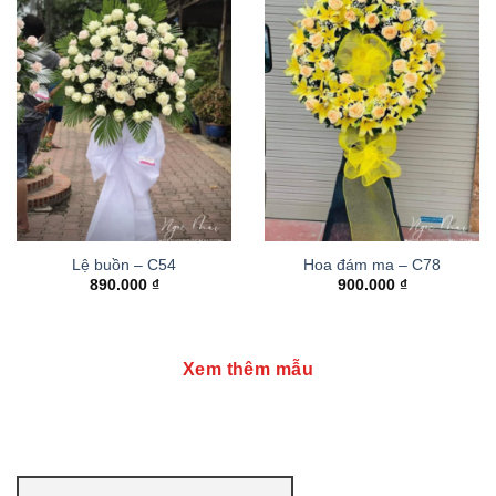
Lệ buồn – C54
Hoa đám ma – C78
890.000
₫
900.000
₫
Xem thêm mẫu