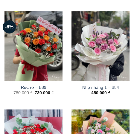
-6%
Rực rỡ – B89
Nhẹ nhàng 1 – B84
Giá
Giá
780.000
₫
730.000
₫
450.000
₫
gốc
hiện
là:
tại
780.000 ₫.
là:
730.000 ₫.