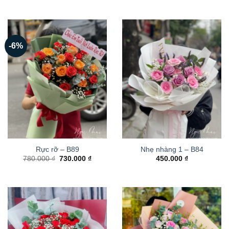
-6%
Rực rỡ – B89
Nhẹ nhàng 1 – B84
Giá
Giá
780.000
₫
730.000
₫
450.000
₫
gốc
hiện
là:
tại
780.000 ₫.
là:
730.000 ₫.