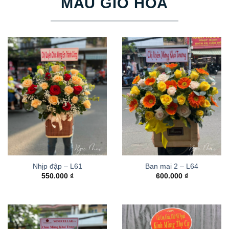
MẪU GIỎ HOA
Nhịp đập – L61
Ban mai 2 – L64
550.000
₫
600.000
₫