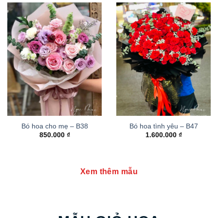
Bó hoa cho mẹ – B38
Bó hoa tình yêu – B47
850.000
₫
1.600.000
₫
Xem thêm mẫu