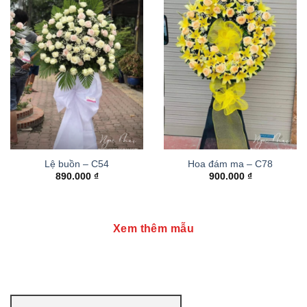
Lệ buồn – C54
Hoa đám ma – C78
890.000
₫
900.000
₫
Xem thêm mẫu