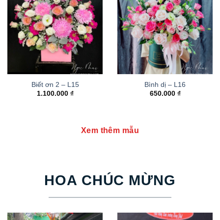
Biết ơn 2 – L15
Bình dị – L16
1.100.000
₫
650.000
₫
Xem thêm mẫu
HOA CHÚC MỪNG