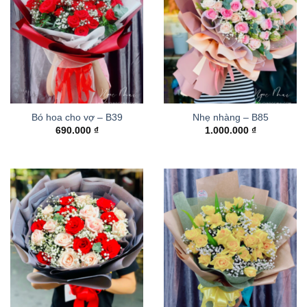
Bó hoa cho vợ – B39
Nhẹ nhàng – B85
690.000
₫
1.000.000
₫