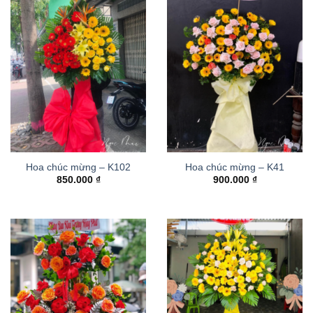
Hoa chúc mừng – K102
Hoa chúc mừng – K41
850.000
₫
900.000
₫