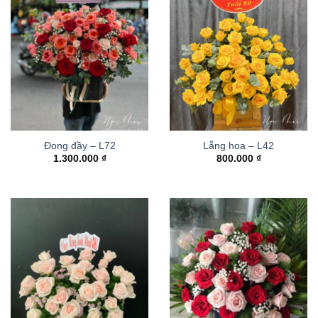
Đong đầy – L72
Lẵng hoa – L42
1.300.000
₫
800.000
₫