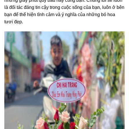
những giây phút quý báu này cùng bạn. Chúng tôi sẽ luôn
là đối tác đáng tin cậy trong cuộc sống của bạn, luôn ở bên
bạn để thể hiện tình cảm và ý nghĩa của những bó hoa
tươi đẹp.