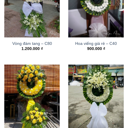
Vòng đám tang – C80
Hoa viếng giá rẻ – C40
1.200.000
₫
900.000
₫