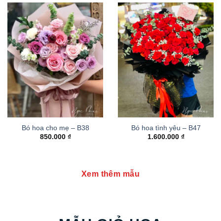
Bó hoa cho mẹ – B38
Bó hoa tình yêu – B47
850.000
₫
1.600.000
₫
Xem thêm mẫu