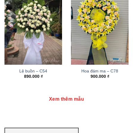
Lệ buồn – C54
Hoa đám ma – C78
890.000
₫
900.000
₫
Xem thêm mẫu