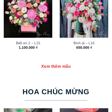
Biết ơn 2 – L15
Bình dị – L16
1.100.000
₫
650.000
₫
Xem thêm mẫu
HOA CHÚC MỪNG