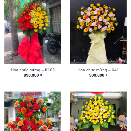
Hoa chúc mừng – K102
Hoa chúc mừng – K41
850.000
₫
900.000
₫