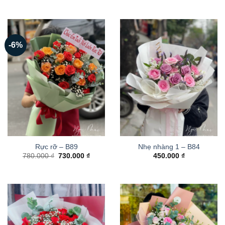
-6%
Rực rỡ – B89
Nhẹ nhàng 1 – B84
Giá
Giá
780.000
₫
730.000
₫
450.000
₫
gốc
hiện
là:
tại
780.000 ₫.
là:
730.000 ₫.