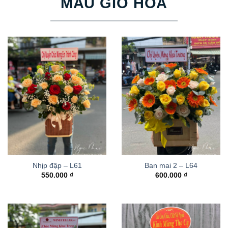
MẪU GIỎ HOA
Nhịp đập – L61
Ban mai 2 – L64
550.000
₫
600.000
₫