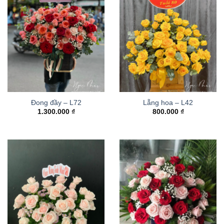
Đong đầy – L72
Lẵng hoa – L42
1.300.000
₫
800.000
₫