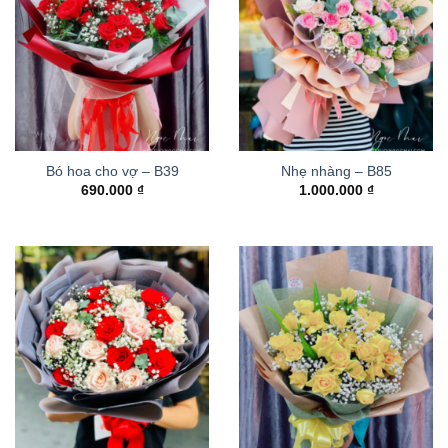
Bó hoa cho vợ – B39
Nhẹ nhàng – B85
690.000
₫
1.000.000
₫