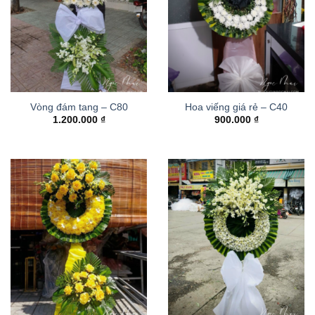
Vòng đám tang – C80
Hoa viếng giá rẻ – C40
1.200.000
₫
900.000
₫