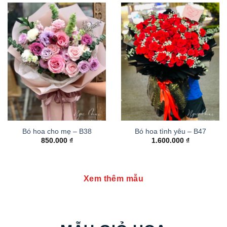
Bó hoa cho mẹ – B38
Bó hoa tình yêu – B47
850.000
₫
1.600.000
₫
Xem thêm mẫu