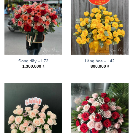
Đong đầy – L72
Lẵng hoa – L42
1.300.000
₫
800.000
₫