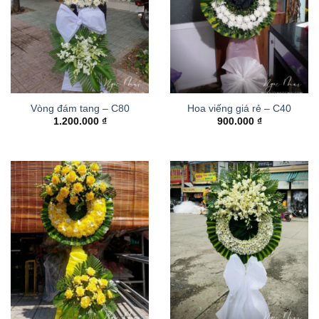
Vòng đám tang – C80
Hoa viếng giá rẻ – C40
1.200.000
₫
900.000
₫