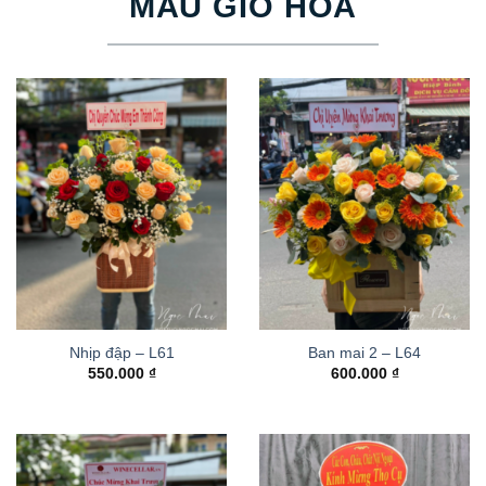
MẪU GIỎ HOA
Nhịp đập – L61
Ban mai 2 – L64
550.000
₫
600.000
₫