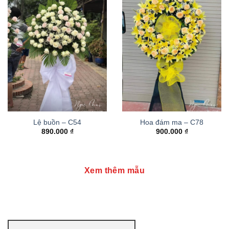
Lệ buồn – C54
Hoa đám ma – C78
890.000
₫
900.000
₫
Xem thêm mẫu