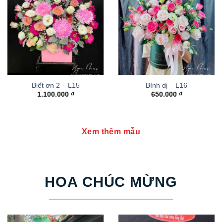
Biết ơn 2 – L15
Bình dị – L16
1.100.000
₫
650.000
₫
Xem thêm mẫu
HOA CHÚC MỪNG