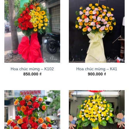
Hoa chúc mừng – K102
Hoa chúc mừng – K41
850.000
₫
900.000
₫