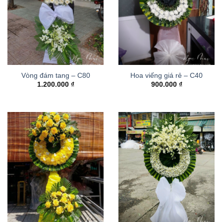
Vòng đám tang – C80
Hoa viếng giá rẻ – C40
1.200.000
₫
900.000
₫