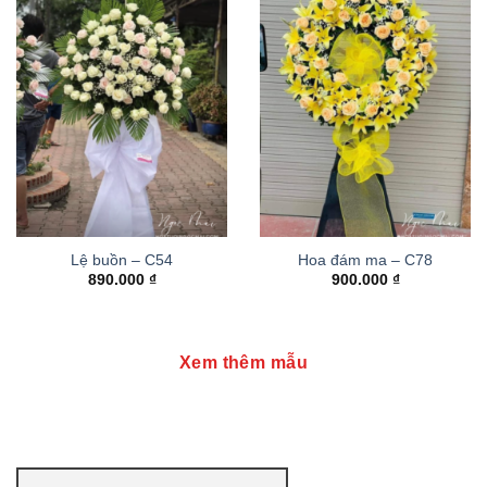
Lệ buồn – C54
Hoa đám ma – C78
890.000
₫
900.000
₫
Xem thêm mẫu