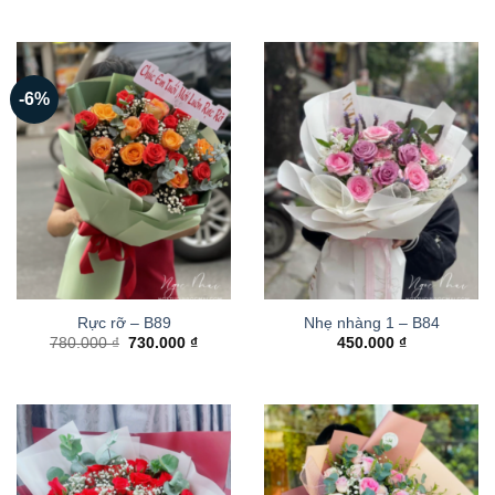
-6%
Rực rỡ – B89
Nhẹ nhàng 1 – B84
Giá
Giá
780.000
₫
730.000
₫
450.000
₫
gốc
hiện
là:
tại
780.000 ₫.
là:
730.000 ₫.