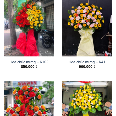
Hoa chúc mừng – K102
Hoa chúc mừng – K41
850.000
₫
900.000
₫