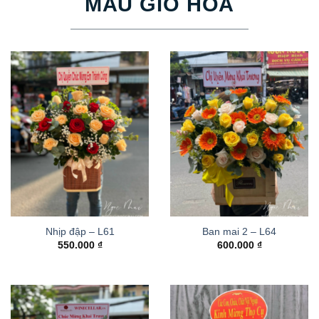
MẪU GIỎ HOA
Nhịp đập – L61
Ban mai 2 – L64
550.000
₫
600.000
₫