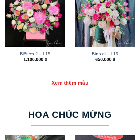
Biết ơn 2 – L15
Bình dị – L16
1.100.000
₫
650.000
₫
Xem thêm mẫu
HOA CHÚC MỪNG