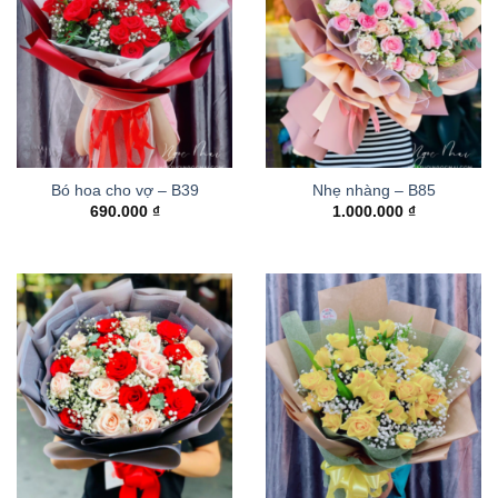
Bó hoa cho vợ – B39
Nhẹ nhàng – B85
690.000
₫
1.000.000
₫