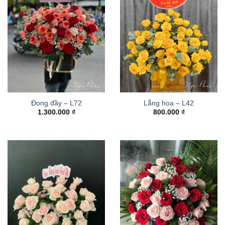
Đong đầy – L72
Lẵng hoa – L42
1.300.000
₫
800.000
₫