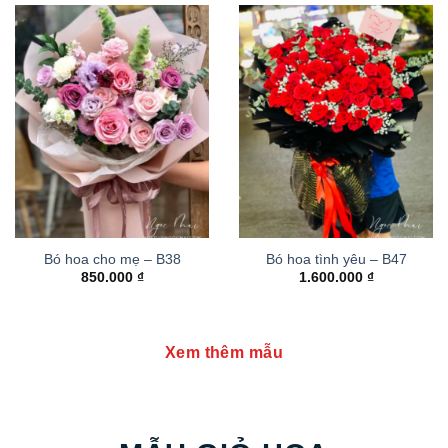
Bó hoa cho mẹ – B38
Bó hoa tình yêu – B47
850.000
₫
1.600.000
₫
Xem thêm mẫu