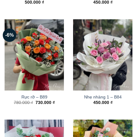
500.000
₫
450.000
₫
-6%
Rực rỡ – B89
Nhẹ nhàng 1 – B84
Giá
Giá
780.000
₫
730.000
₫
450.000
₫
gốc
hiện
là:
tại
780.000 ₫.
là:
730.000 ₫.