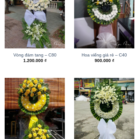
Vòng đám tang – C80
Hoa viếng giá rẻ – C40
1.200.000
₫
900.000
₫