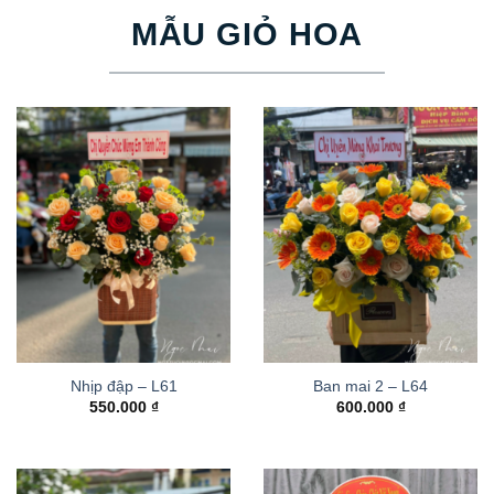
MẪU GIỎ HOA
Nhịp đập – L61
Ban mai 2 – L64
550.000
₫
600.000
₫