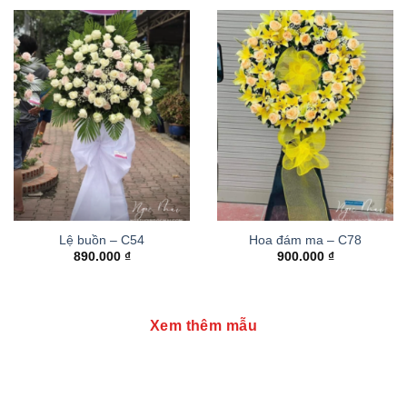
Lệ buồn – C54
Hoa đám ma – C78
890.000
₫
900.000
₫
Xem thêm mẫu