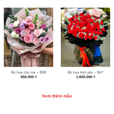
Bó hoa cho mẹ – B38
Bó hoa tình yêu – B47
850.000
₫
1.600.000
₫
Xem thêm mẫu