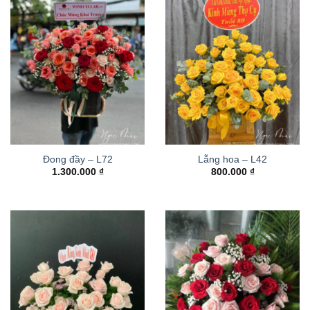
Đong đầy – L72
Lẵng hoa – L42
1.300.000
₫
800.000
₫