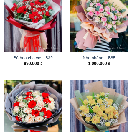
Bó hoa cho vợ – B39
Nhẹ nhàng – B85
690.000
₫
1.000.000
₫