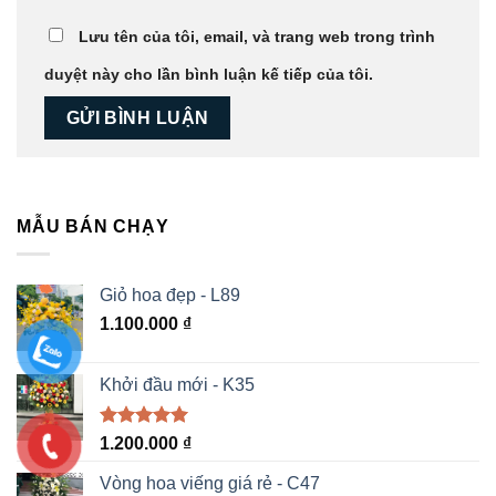
Lưu tên của tôi, email, và trang web trong trình
duyệt này cho lần bình luận kế tiếp của tôi.
MẪU BÁN CHẠY
Giỏ hoa đẹp - L89
1.100.000
₫
Khởi đầu mới - K35
Được xếp
1.200.000
₫
hạng
5.00
5 sao
Vòng hoa viếng giá rẻ - C47