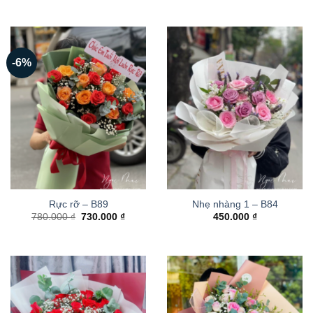
-6%
Rực rỡ – B89
Nhẹ nhàng 1 – B84
Giá
Giá
780.000
₫
730.000
₫
450.000
₫
gốc
hiện
là:
tại
780.000 ₫.
là:
730.000 ₫.