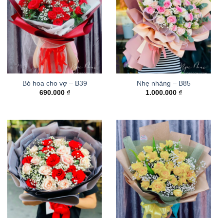
Bó hoa cho vợ – B39
Nhẹ nhàng – B85
690.000
₫
1.000.000
₫