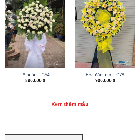
Lệ buồn – C54
Hoa đám ma – C78
890.000
₫
900.000
₫
Xem thêm mẫu