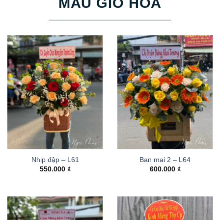
MẪU GIỎ HOA
Nhịp đập – L61
Ban mai 2 – L64
550.000
₫
600.000
₫