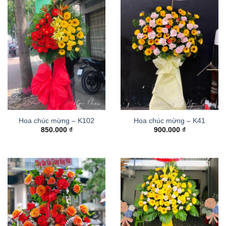
Hoa chúc mừng – K102
Hoa chúc mừng – K41
850.000
₫
900.000
₫