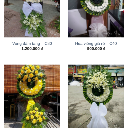
Vòng đám tang – C80
Hoa viếng giá rẻ – C40
1.200.000
₫
900.000
₫