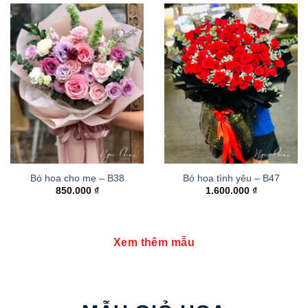
Bó hoa cho mẹ – B38
Bó hoa tình yêu – B47
850.000
₫
1.600.000
₫
Xem thêm mẫu