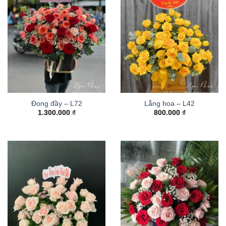
Đong đầy – L72
Lẵng hoa – L42
1.300.000
₫
800.000
₫