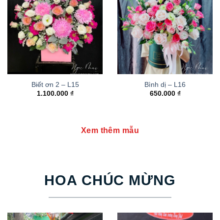
Biết ơn 2 – L15
Bình dị – L16
1.100.000
₫
650.000
₫
Xem thêm mẫu
HOA CHÚC MỪNG