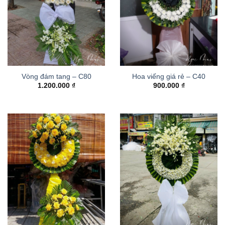
Vòng đám tang – C80
Hoa viếng giá rẻ – C40
1.200.000
₫
900.000
₫