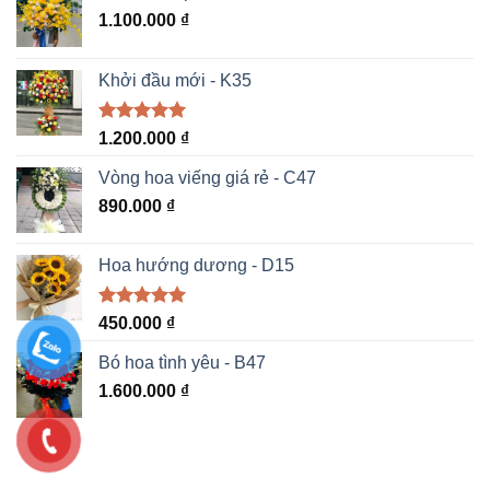
1.100.000
₫
Khởi đầu mới - K35
Được xếp
1.200.000
₫
hạng
5.00
5 sao
Vòng hoa viếng giá rẻ - C47
890.000
₫
Hoa hướng dương - D15
Được xếp
450.000
₫
hạng
5.00
5 sao
Bó hoa tình yêu - B47
1.600.000
₫