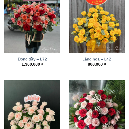
Đong đầy – L72
Lẵng hoa – L42
1.300.000
₫
800.000
₫