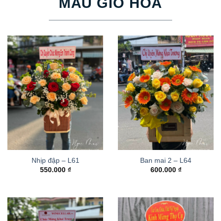
MẪU GIỎ HOA
Nhịp đập – L61
Ban mai 2 – L64
550.000
₫
600.000
₫