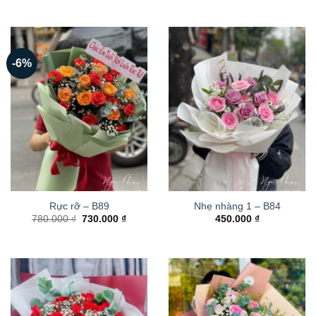
-6%
Rực rỡ – B89
Nhẹ nhàng 1 – B84
Giá
Giá
780.000
₫
730.000
₫
450.000
₫
gốc
hiện
là:
tại
780.000 ₫.
là:
730.000 ₫.