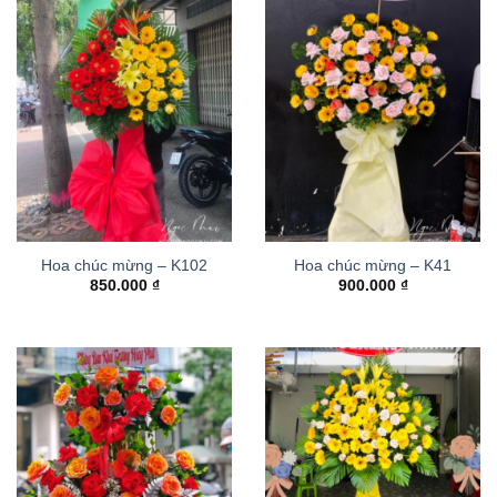
Hoa chúc mừng – K102
Hoa chúc mừng – K41
850.000
₫
900.000
₫