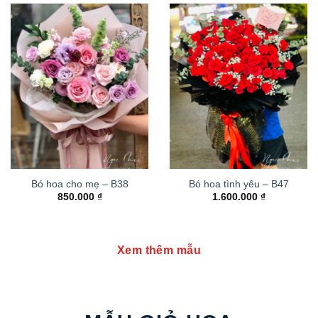
Bó hoa cho mẹ – B38
Bó hoa tình yêu – B47
850.000
₫
1.600.000
₫
Xem thêm mẫu