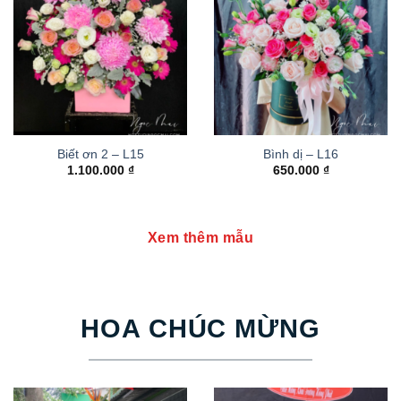
Biết ơn 2 – L15
Bình dị – L16
1.100.000
₫
650.000
₫
Xem thêm mẫu
HOA CHÚC MỪNG