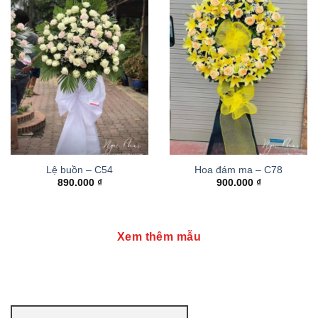
Lệ buồn – C54
Hoa đám ma – C78
890.000
₫
900.000
₫
Xem thêm mẫu