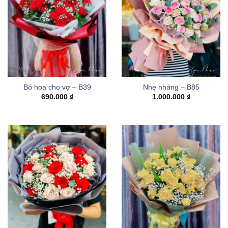
Bó hoa cho vợ – B39
Nhẹ nhàng – B85
690.000
₫
1.000.000
₫