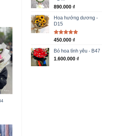
890.000
₫
Hoa hướng dương -
D15
Được xếp
450.000
₫
hạng
5.00
5 sao
Bó hoa tình yêu - B47
1.600.000
₫
84