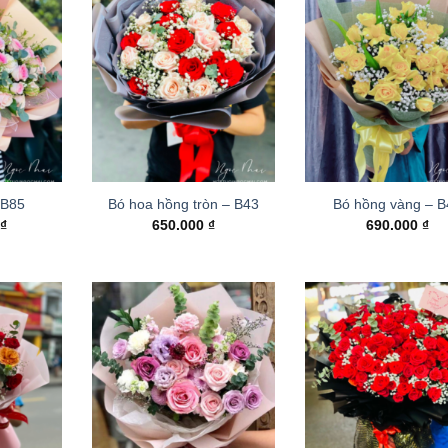
 B85
Bó hoa hồng tròn – B43
Bó hồng vàng – 
0
₫
650.000
₫
690.000
₫