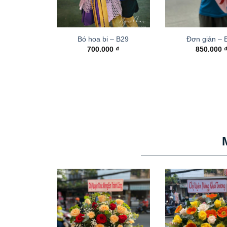
Bó hoa bi – B29
Đơn giản – 
700.000
₫
850.000