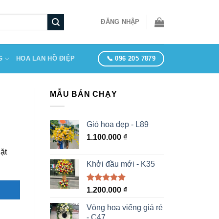
ĐĂNG NHẬP
📞 096 205 7879
G
HOA LAN HỒ ĐIỆP
MẪU BÁN CHẠY
Giỏ hoa đẹp - L89
1.100.000
₫
ặt
Khởi đầu mới - K35
Được xếp
1.200.000
₫
hạng
5.00
5 sao
Vòng hoa viếng giá rẻ
- C47