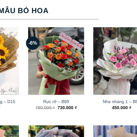
MẪU BÓ HOA
-6%
g – D15
Rực rỡ – B89
Nhẹ nhàng 1 – B
Giá
Giá
₫
780.000
₫
730.000
₫
450.000
₫
gốc
hiện
là:
tại
780.000 ₫.
là:
730.000 ₫.