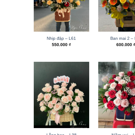
Nhịp đập – L61
Ban mai 2 –
550.000
₫
600.000
Lẵng hoa – L38
Niềm vui – 