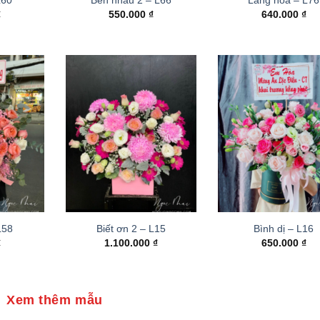
₫
550.000
₫
640.000
₫
 L58
Biết ơn 2 – L15
Bình dị – L16
₫
1.100.000
₫
650.000
₫
Xem thêm mẫu