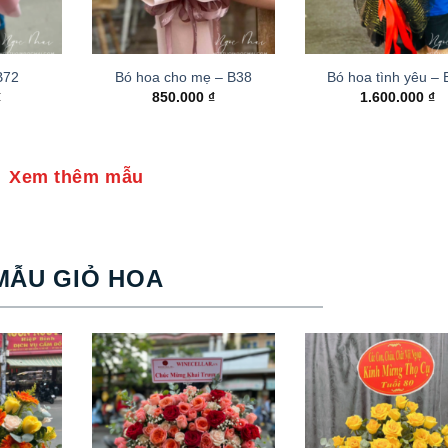
B72
Bó hoa cho mẹ – B38
Bó hoa tình yêu –
₫
850.000
₫
1.600.000
₫
Xem thêm mẫu
MẪU GIỎ HOA