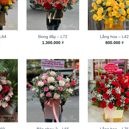
 L64
Đong đầy – L72
Lẵng hoa – L42
₫
1.300.000
₫
800.000
₫
L60
Bên nhau 2 – L66
Lẵng hoa – L76