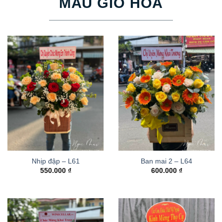
MẪU GIỎ HOA
Nhịp đập – L61
Ban mai 2 – L64
550.000
₫
600.000
₫