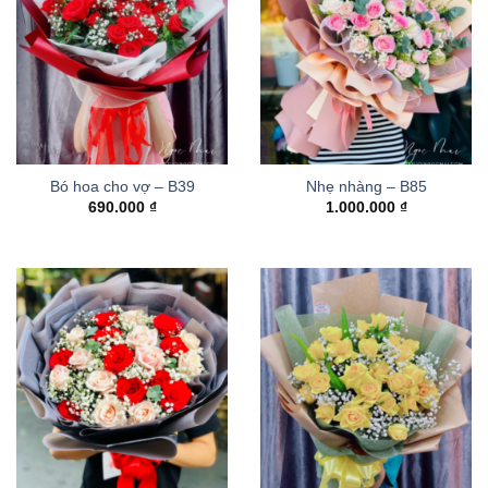
Bó hoa cho vợ – B39
Nhẹ nhàng – B85
690.000
₫
1.000.000
₫