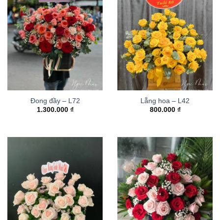
Đong đầy – L72
Lẵng hoa – L42
1.300.000
₫
800.000
₫