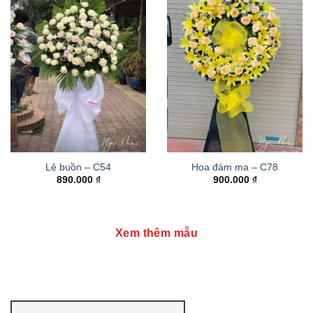
Lệ buồn – C54
Hoa đám ma – C78
890.000
₫
900.000
₫
Xem thêm mẫu