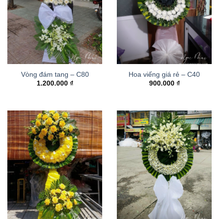
Vòng đám tang – C80
Hoa viếng giá rẻ – C40
1.200.000
₫
900.000
₫