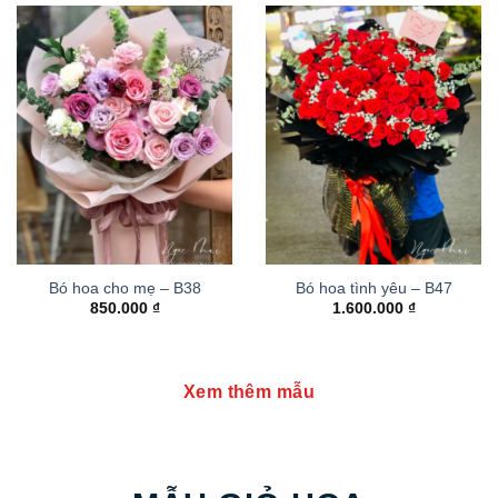
Bó hoa cho mẹ – B38
Bó hoa tình yêu – B47
850.000
₫
1.600.000
₫
Xem thêm mẫu