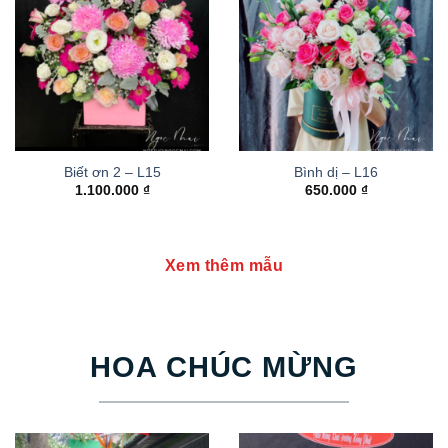
Biết ơn 2 – L15
Bình dị – L16
1.100.000
₫
650.000
₫
Xem thêm mẫu
HOA CHÚC MỪNG