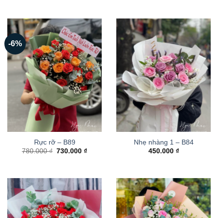
-6%
Rực rỡ – B89
Nhẹ nhàng 1 – B84
Giá
Giá
780.000
₫
730.000
₫
450.000
₫
gốc
hiện
là:
tại
780.000 ₫.
là:
730.000 ₫.