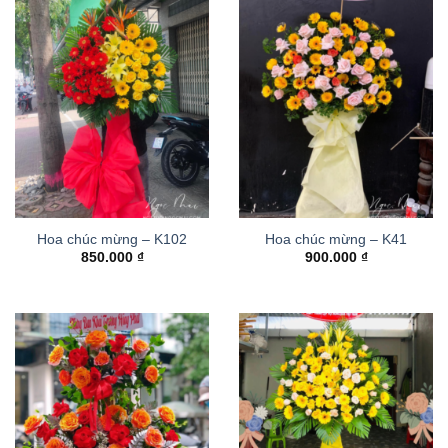
Hoa chúc mừng – K102
Hoa chúc mừng – K41
850.000
₫
900.000
₫