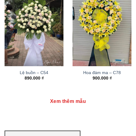
Lệ buồn – C54
Hoa đám ma – C78
890.000
₫
900.000
₫
Xem thêm mẫu