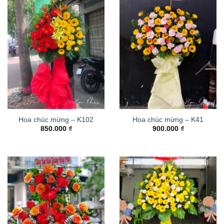
Hoa chúc mừng – K102
Hoa chúc mừng – K41
850.000
₫
900.000
₫