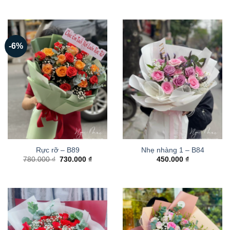
-6%
Rực rỡ – B89
Nhẹ nhàng 1 – B84
Giá
Giá
780.000
₫
730.000
₫
450.000
₫
gốc
hiện
là:
tại
780.000 ₫.
là:
730.000 ₫.