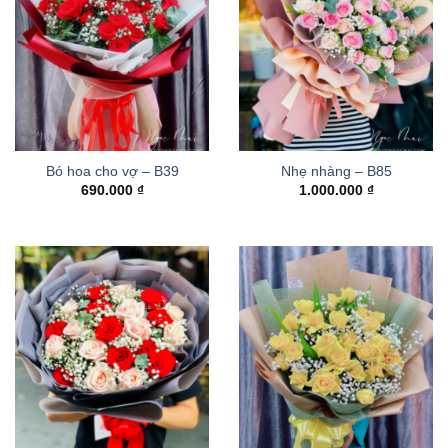
Bó hoa cho vợ – B39
Nhẹ nhàng – B85
690.000
₫
1.000.000
₫