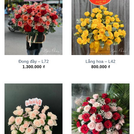
Đong đầy – L72
Lẵng hoa – L42
1.300.000
₫
800.000
₫