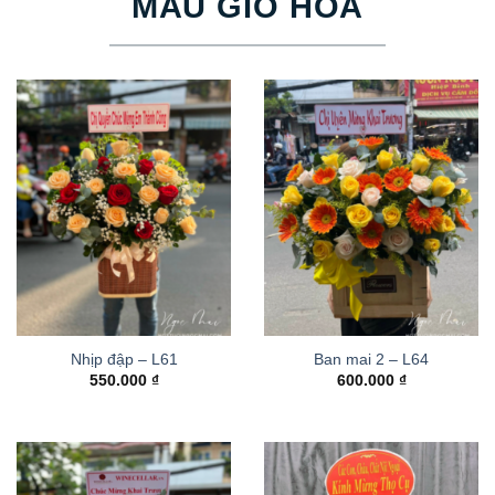
MẪU GIỎ HOA
Nhịp đập – L61
Ban mai 2 – L64
550.000
₫
600.000
₫