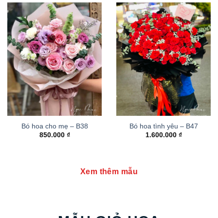
Bó hoa cho mẹ – B38
Bó hoa tình yêu – B47
850.000
₫
1.600.000
₫
Xem thêm mẫu