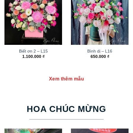
Biết ơn 2 – L15
Bình dị – L16
1.100.000
₫
650.000
₫
Xem thêm mẫu
HOA CHÚC MỪNG