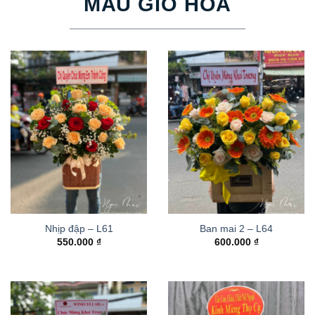
MẪU GIỎ HOA
Nhịp đập – L61
Ban mai 2 – L64
550.000
₫
600.000
₫