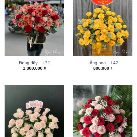
Đong đầy – L72
Lẵng hoa – L42
1.300.000
₫
800.000
₫