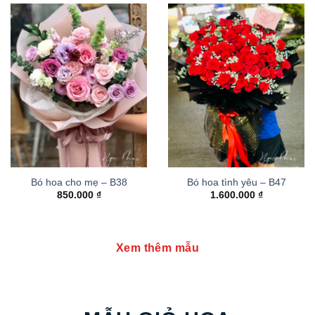
Bó hoa cho mẹ – B38
Bó hoa tình yêu – B47
850.000
₫
1.600.000
₫
Xem thêm mẫu