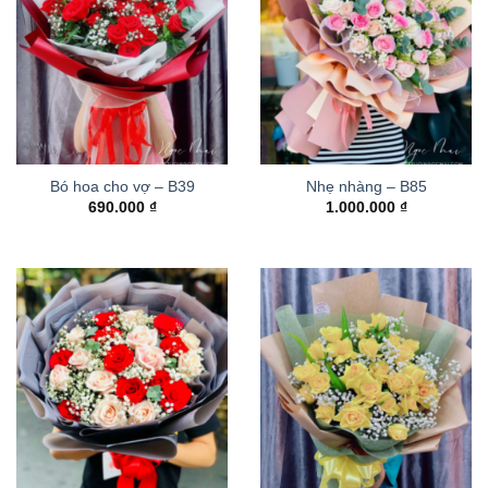
Bó hoa cho vợ – B39
Nhẹ nhàng – B85
690.000
₫
1.000.000
₫