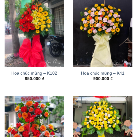
Hoa chúc mừng – K102
Hoa chúc mừng – K41
850.000
₫
900.000
₫