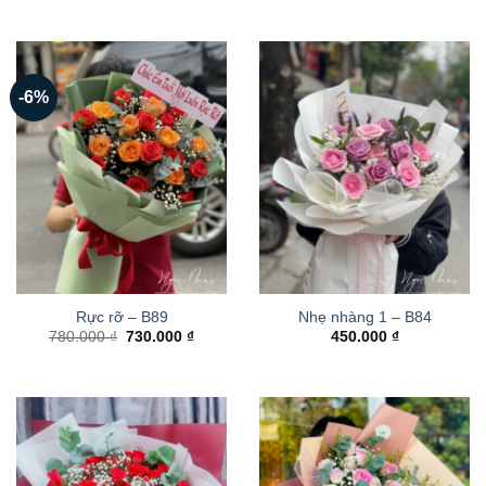
-6%
Rực rỡ – B89
Nhẹ nhàng 1 – B84
Giá
Giá
780.000
₫
730.000
₫
450.000
₫
gốc
hiện
là:
tại
780.000 ₫.
là:
730.000 ₫.