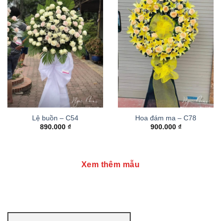
Lệ buồn – C54
Hoa đám ma – C78
890.000
₫
900.000
₫
Xem thêm mẫu