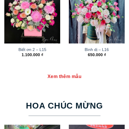
Biết ơn 2 – L15
Bình dị – L16
1.100.000
₫
650.000
₫
Xem thêm mẫu
HOA CHÚC MỪNG