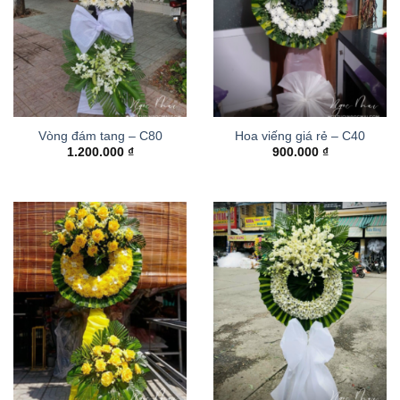
Vòng đám tang – C80
Hoa viếng giá rẻ – C40
1.200.000
₫
900.000
₫