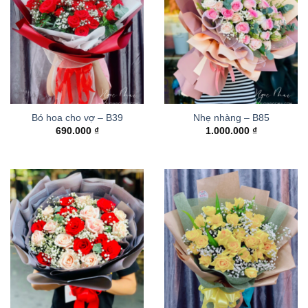
Bó hoa cho vợ – B39
Nhẹ nhàng – B85
690.000
₫
1.000.000
₫