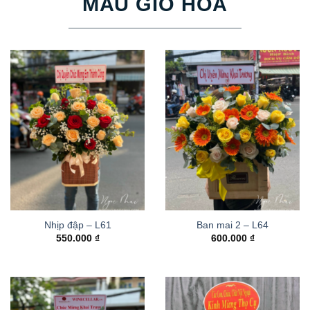
MẪU GIỎ HOA
Nhịp đập – L61
Ban mai 2 – L64
550.000
₫
600.000
₫