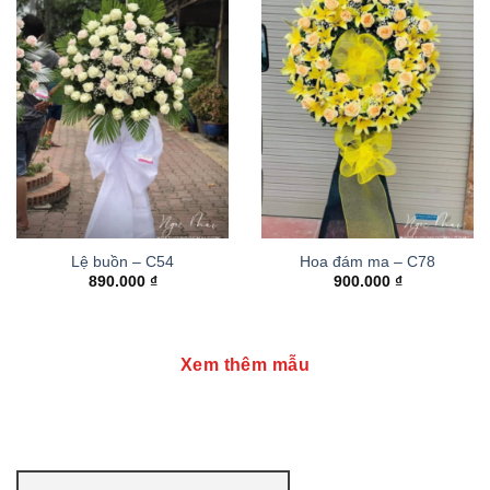
Lệ buồn – C54
Hoa đám ma – C78
890.000
₫
900.000
₫
Xem thêm mẫu