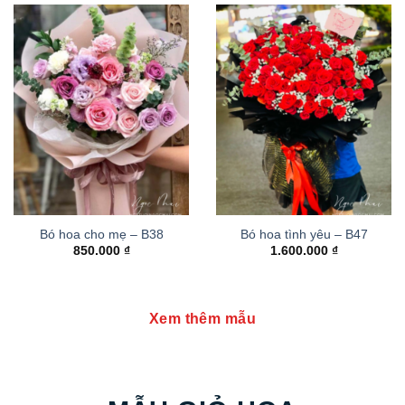
Bó hoa cho mẹ – B38
Bó hoa tình yêu – B47
850.000
₫
1.600.000
₫
Xem thêm mẫu