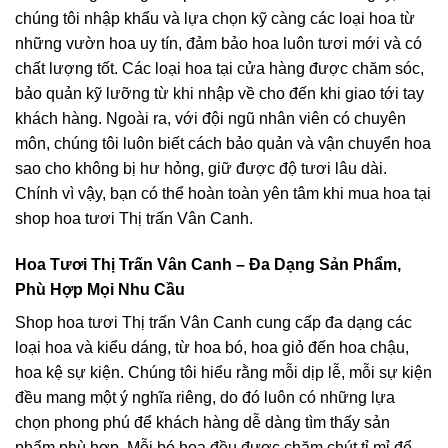
chúng tôi nhập khẩu và lựa chọn kỹ càng các loại hoa từ
những vườn hoa uy tín, đảm bảo hoa luôn tươi mới và có
chất lượng tốt. Các loại hoa tại cửa hàng được chăm sóc,
bảo quản kỹ lưỡng từ khi nhập về cho đến khi giao tới tay
khách hàng. Ngoài ra, với đội ngũ nhân viên có chuyên
môn, chúng tôi luôn biết cách bảo quản và vận chuyển hoa
sao cho không bị hư hỏng, giữ được độ tươi lâu dài.
Chính vì vậy, bạn có thể hoàn toàn yên tâm khi mua hoa tại
shop hoa tươi Thị trấn Vân Canh.
Hoa Tươi Thị Trấn Vân Canh – Đa Dạng Sản Phẩm,
Phù Hợp Mọi Nhu Cầu
Shop hoa tươi Thị trấn Vân Canh cung cấp đa dạng các
loại hoa và kiểu dáng, từ hoa bó, hoa giỏ đến hoa chậu,
hoa kệ sự kiện. Chúng tôi hiểu rằng mỗi dịp lễ, mỗi sự kiện
đều mang một ý nghĩa riêng, do đó luôn có những lựa
chọn phong phú để khách hàng dễ dàng tìm thấy sản
phẩm phù hợp. Mỗi bó hoa đều được chăm chút tỉ mỉ để