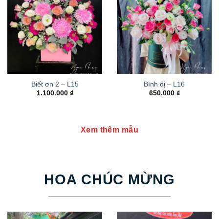
Biết ơn 2 – L15
Bình dị – L16
1.100.000
₫
650.000
₫
Xem thêm mẫu
HOA CHÚC MỪNG