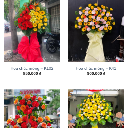
Hoa chúc mừng – K102
Hoa chúc mừng – K41
850.000
₫
900.000
₫