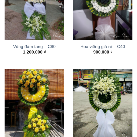
Vòng đám tang – C80
Hoa viếng giá rẻ – C40
1.200.000
₫
900.000
₫