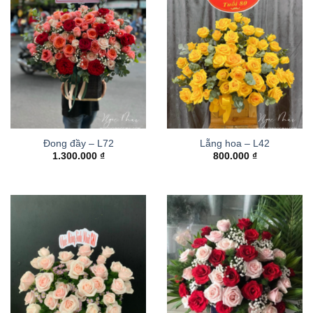
Đong đầy – L72
Lẵng hoa – L42
1.300.000
₫
800.000
₫