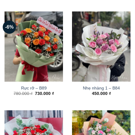
-6%
Rực rỡ – B89
Nhẹ nhàng 1 – B84
Giá
Giá
780.000
₫
730.000
₫
450.000
₫
gốc
hiện
là:
tại
780.000 ₫.
là:
730.000 ₫.