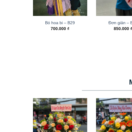
Bó hoa bi – B29
Đơn giản – 
700.000
₫
850.000