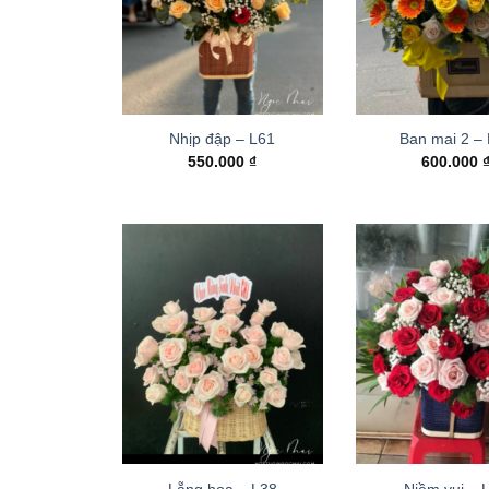
Nhịp đập – L61
Ban mai 2 –
550.000
₫
600.000
Lẵng hoa – L38
Niềm vui – 