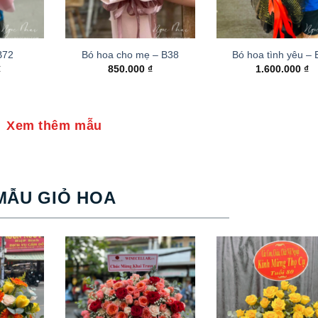
B72
Bó hoa cho mẹ – B38
Bó hoa tình yêu –
₫
850.000
₫
1.600.000
₫
Xem thêm mẫu
MẪU GIỎ HOA