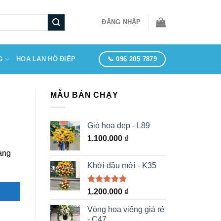
ĐĂNG NHẬP
📞 096 205 7879
G
HOA LAN HỒ ĐIỆP
MẪU BÁN CHẠY
Giỏ hoa đẹp - L89
1.100.000
₫
hàng
Khởi đầu mới - K35
Được xếp
1.200.000
₫
hạng
5.00
5 sao
Vòng hoa viếng giá rẻ
- C47