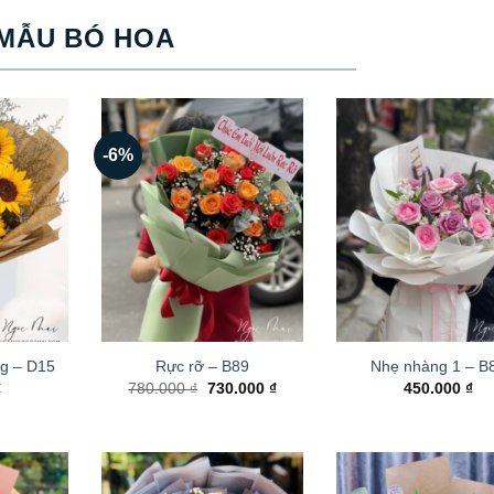
MẪU BÓ HOA
-6%
g – D15
Rực rỡ – B89
Nhẹ nhàng 1 – B
Giá
Giá
₫
780.000
₫
730.000
₫
450.000
₫
gốc
hiện
là:
tại
780.000 ₫.
là:
730.000 ₫.