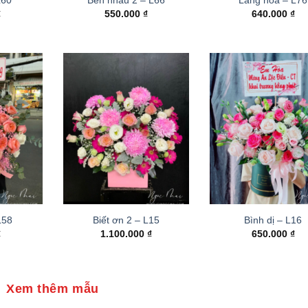
₫
550.000
₫
640.000
₫
 L58
Biết ơn 2 – L15
Bình dị – L16
₫
1.100.000
₫
650.000
₫
Xem thêm mẫu