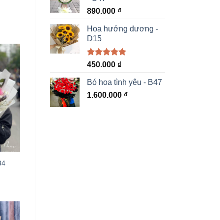
890.000
₫
Hoa hướng dương -
D15
Được xếp
450.000
₫
hạng
5.00
5 sao
Bó hoa tình yêu - B47
1.600.000
₫
84