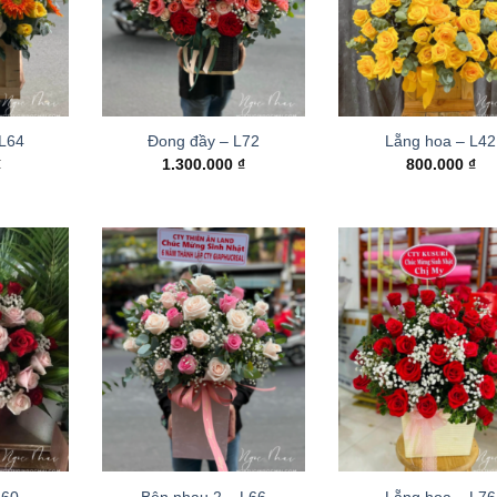
 L64
Đong đầy – L72
Lẵng hoa – L42
₫
1.300.000
₫
800.000
₫
L60
Bên nhau 2 – L66
Lẵng hoa – L76