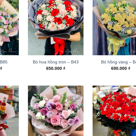
 B85
Bó hoa hồng tròn – B43
Bó hồng vàng – 
0
₫
650.000
₫
690.000
₫