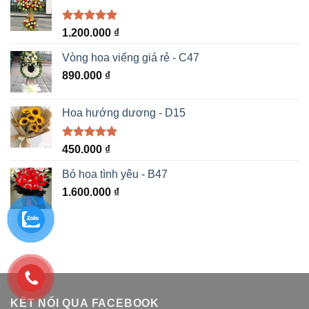
Được xếp
1.200.000
₫
hạng
5.00
5 sao
Vòng hoa viếng giá rẻ - C47
890.000
₫
Hoa hướng dương - D15
Được xếp
450.000
₫
hạng
5.00
5 sao
Bó hoa tình yêu - B47
1.600.000
₫
KẾT NỐI QUA FACEBOOK