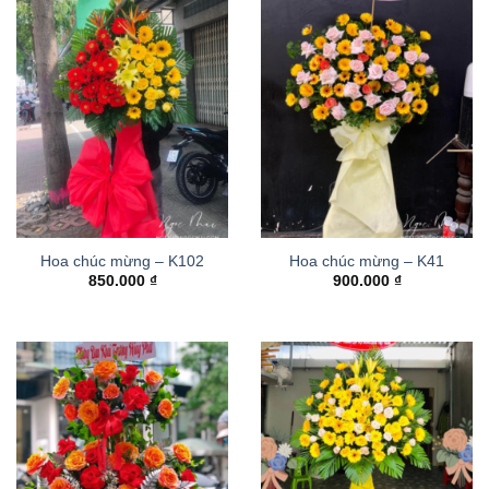
Hoa chúc mừng – K102
Hoa chúc mừng – K41
850.000
₫
900.000
₫