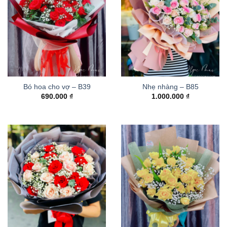
Bó hoa cho vợ – B39
Nhẹ nhàng – B85
690.000
₫
1.000.000
₫