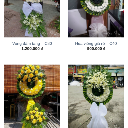
Vòng đám tang – C80
Hoa viếng giá rẻ – C40
1.200.000
₫
900.000
₫