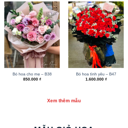
Bó hoa cho mẹ – B38
Bó hoa tình yêu – B47
850.000
₫
1.600.000
₫
Xem thêm mẫu