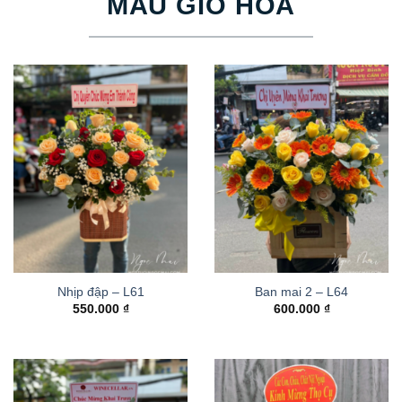
MẪU GIỎ HOA
Nhịp đập – L61
Ban mai 2 – L64
550.000
₫
600.000
₫