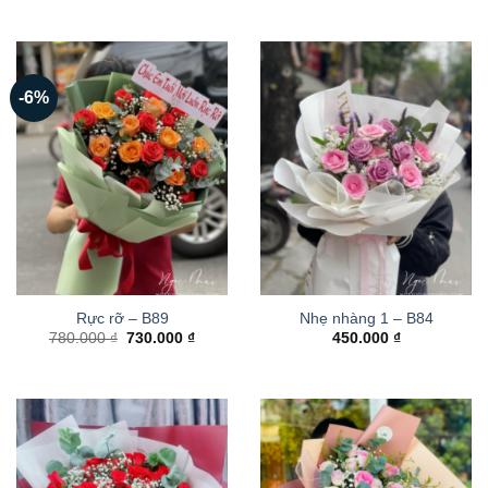
-6%
Rực rỡ – B89
Nhẹ nhàng 1 – B84
Giá
Giá
780.000
₫
730.000
₫
450.000
₫
gốc
hiện
là:
tại
780.000 ₫.
là:
730.000 ₫.