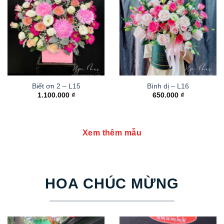
Biết ơn 2 – L15
Bình dị – L16
1.100.000
₫
650.000
₫
Xem thêm mẫu
HOA CHÚC MỪNG