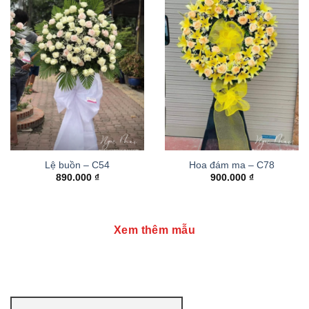
Lệ buồn – C54
Hoa đám ma – C78
890.000
₫
900.000
₫
Xem thêm mẫu