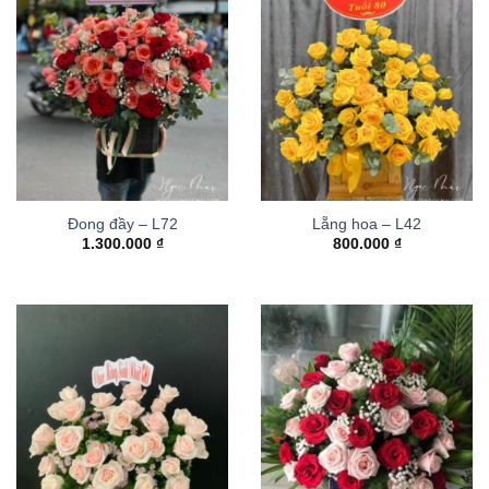
Đong đầy – L72
Lẵng hoa – L42
1.300.000
₫
800.000
₫