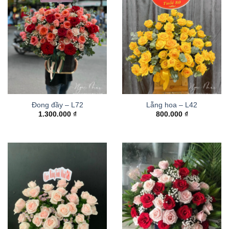
Đong đầy – L72
Lẵng hoa – L42
1.300.000
₫
800.000
₫