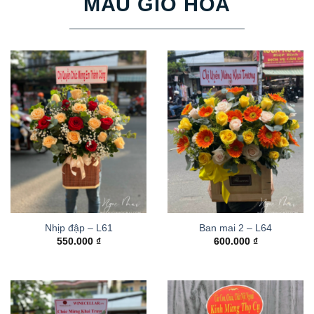
MẪU GIỎ HOA
Nhịp đập – L61
Ban mai 2 – L64
550.000
₫
600.000
₫