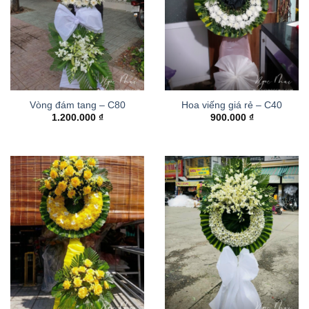
Vòng đám tang – C80
Hoa viếng giá rẻ – C40
1.200.000
₫
900.000
₫