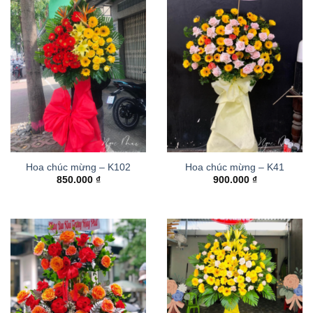
Hoa chúc mừng – K102
Hoa chúc mừng – K41
850.000
₫
900.000
₫