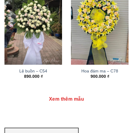
Lệ buồn – C54
Hoa đám ma – C78
890.000
₫
900.000
₫
Xem thêm mẫu