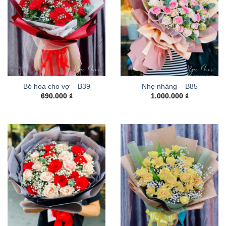
Bó hoa cho vợ – B39
Nhẹ nhàng – B85
690.000
₫
1.000.000
₫