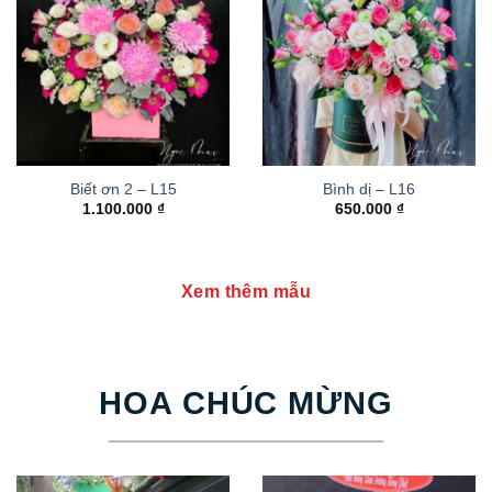
Biết ơn 2 – L15
Bình dị – L16
1.100.000
₫
650.000
₫
Xem thêm mẫu
HOA CHÚC MỪNG