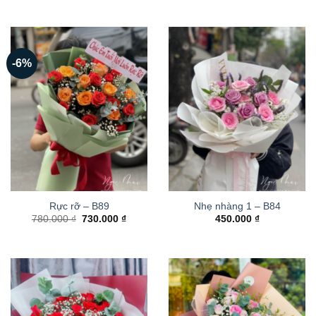
-6%
Rực rỡ – B89
Nhẹ nhàng 1 – B84
Giá
Giá
780.000
₫
730.000
₫
450.000
₫
gốc
hiện
là:
tại
780.000 ₫.
là:
730.000 ₫.