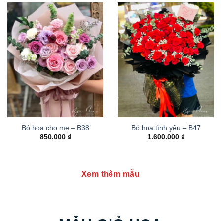
Bó hoa cho mẹ – B38
Bó hoa tình yêu – B47
850.000
₫
1.600.000
₫
Xem thêm mẫu