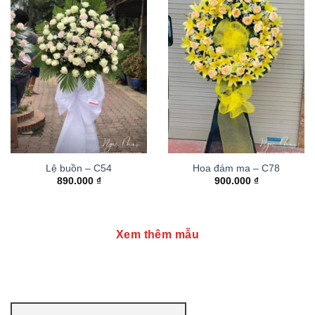
Lệ buồn – C54
Hoa đám ma – C78
890.000
₫
900.000
₫
Xem thêm mẫu