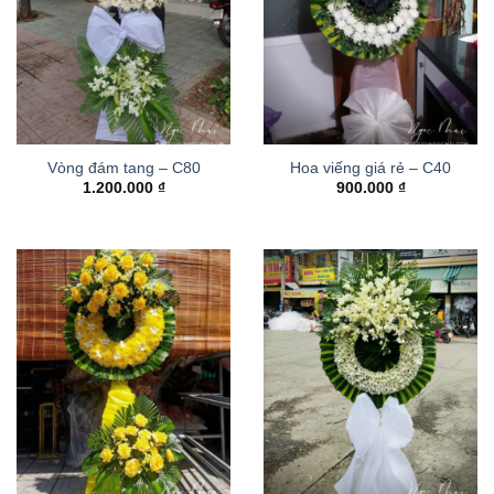
Vòng đám tang – C80
Hoa viếng giá rẻ – C40
1.200.000
₫
900.000
₫