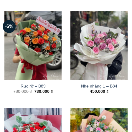
-6%
Rực rỡ – B89
Nhẹ nhàng 1 – B84
Giá
Giá
780.000
₫
730.000
₫
450.000
₫
gốc
hiện
là:
tại
780.000 ₫.
là:
730.000 ₫.