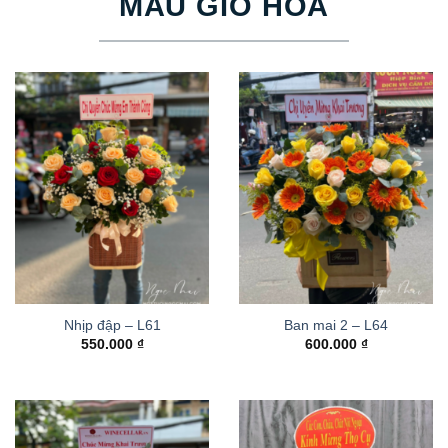
MẪU GIỎ HOA
Nhịp đập – L61
Ban mai 2 – L64
550.000
₫
600.000
₫