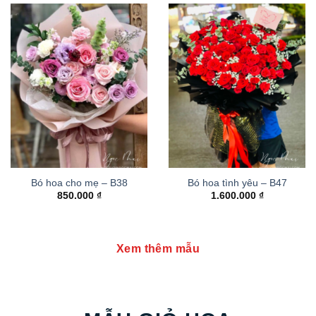
Bó hoa cho mẹ – B38
Bó hoa tình yêu – B47
850.000
₫
1.600.000
₫
Xem thêm mẫu