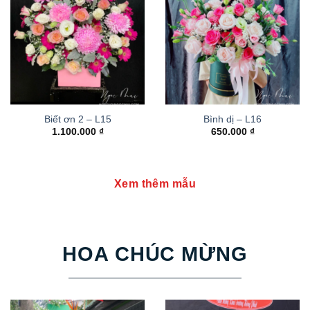
Biết ơn 2 – L15
Bình dị – L16
1.100.000
₫
650.000
₫
Xem thêm mẫu
HOA CHÚC MỪNG