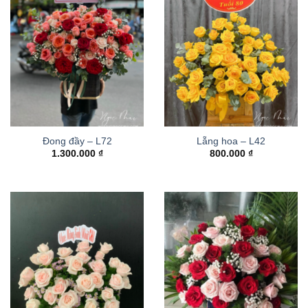
Đong đầy – L72
Lẵng hoa – L42
1.300.000
₫
800.000
₫