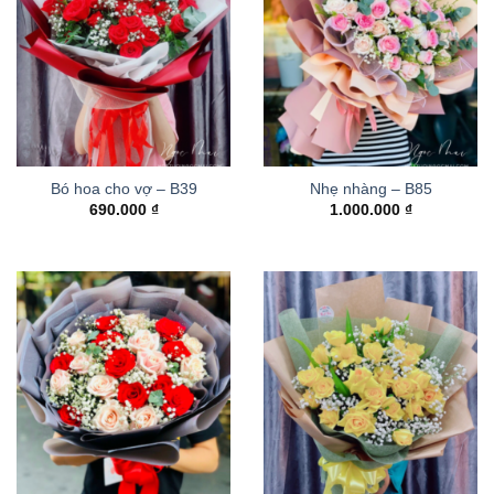
Bó hoa cho vợ – B39
Nhẹ nhàng – B85
690.000
₫
1.000.000
₫