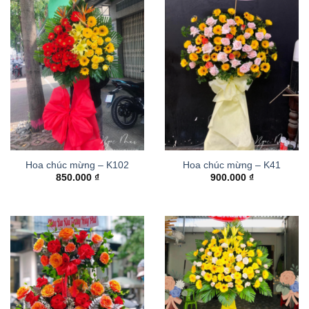
Hoa chúc mừng – K102
Hoa chúc mừng – K41
850.000
₫
900.000
₫