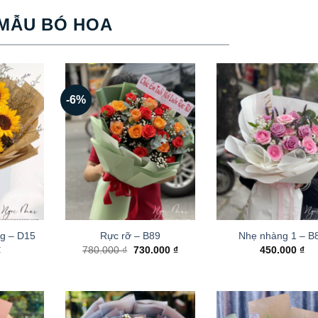
MẪU BÓ HOA
-6%
g – D15
Rực rỡ – B89
Nhẹ nhàng 1 – B
Giá
Giá
₫
780.000
₫
730.000
₫
450.000
₫
gốc
hiện
là:
tại
780.000 ₫.
là:
730.000 ₫.