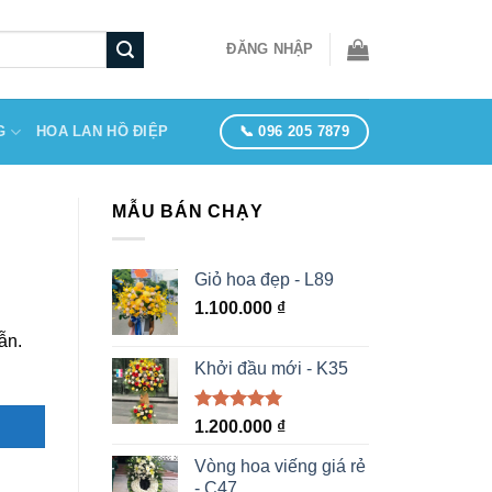
ĐĂNG NHẬP
📞 096 205 7879
G
HOA LAN HỒ ĐIỆP
MẪU BÁN CHẠY
Giỏ hoa đẹp - L89
1.100.000
₫
ẫn.
Khởi đầu mới - K35
Được xếp
1.200.000
₫
hạng
5.00
5 sao
Vòng hoa viếng giá rẻ
- C47