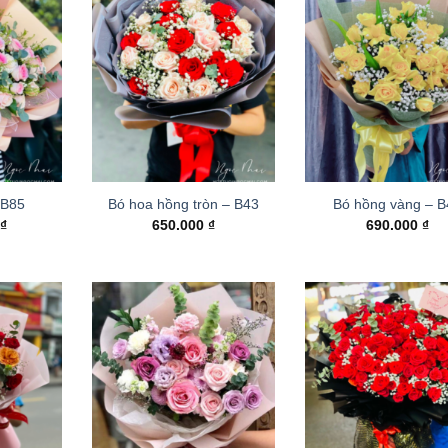
 B85
Bó hoa hồng tròn – B43
Bó hồng vàng – 
0
₫
650.000
₫
690.000
₫