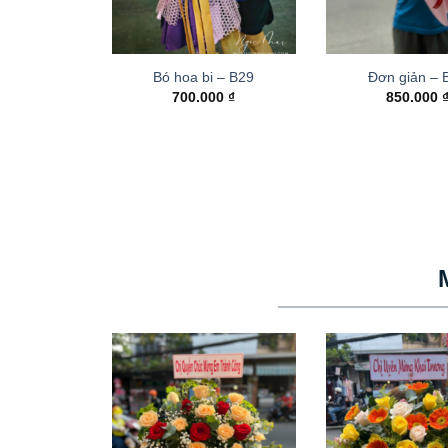
Bó hoa bi – B29
Đơn giản – 
700.000
₫
850.000