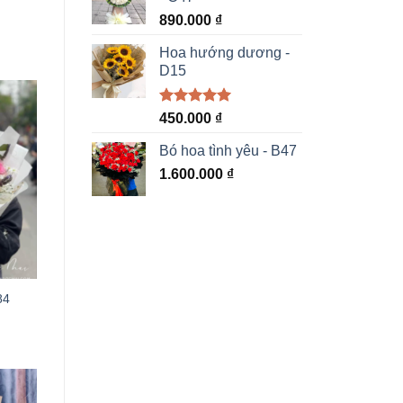
890.000
₫
Hoa hướng dương -
D15
Được xếp
450.000
₫
hạng
5.00
5 sao
Bó hoa tình yêu - B47
1.600.000
₫
84