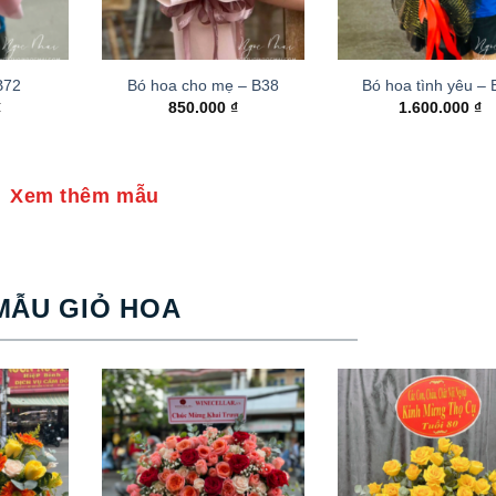
B72
Bó hoa cho mẹ – B38
Bó hoa tình yêu –
₫
850.000
₫
1.600.000
₫
Xem thêm mẫu
MẪU GIỎ HOA