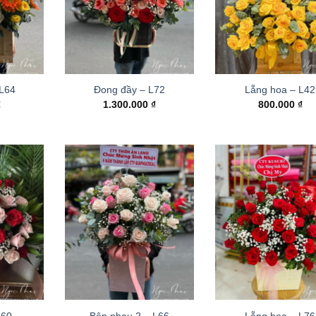
 L64
Đong đầy – L72
Lẵng hoa – L42
₫
1.300.000
₫
800.000
₫
L60
Bên nhau 2 – L66
Lẵng hoa – L76