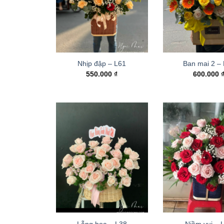
Nhịp đập – L61
Ban mai 2 –
550.000
₫
600.000
Lẵng hoa – L38
Niềm vui – 