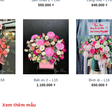
₫
550.000
₫
640.000
₫
 L58
Biết ơn 2 – L15
Bình dị – L16
₫
1.100.000
₫
650.000
₫
Xem thêm mẫu