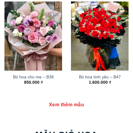
Bó hoa cho mẹ – B38
Bó hoa tình yêu – B47
850.000
₫
1.600.000
₫
Xem thêm mẫu