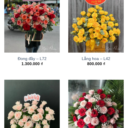
Đong đầy – L72
Lẵng hoa – L42
1.300.000
₫
800.000
₫