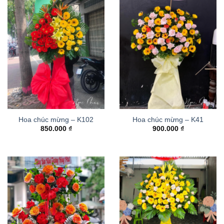
Hoa chúc mừng – K102
Hoa chúc mừng – K41
850.000
₫
900.000
₫