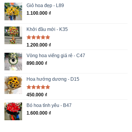
Giỏ hoa đẹp - L89
1.100.000
₫
Khởi đầu mới - K35
Được xếp
1.200.000
₫
hạng
5.00
5 sao
Vòng hoa viếng giá rẻ - C47
890.000
₫
Hoa hướng dương - D15
Được xếp
450.000
₫
hạng
5.00
5 sao
Bó hoa tình yêu - B47
1.600.000
₫