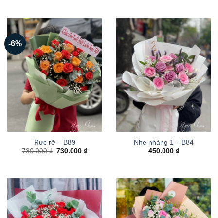
-6%
Rực rỡ – B89
Nhẹ nhàng 1 – B84
Giá
Giá
780.000
₫
730.000
₫
450.000
₫
gốc
hiện
là:
tại
780.000 ₫.
là:
730.000 ₫.