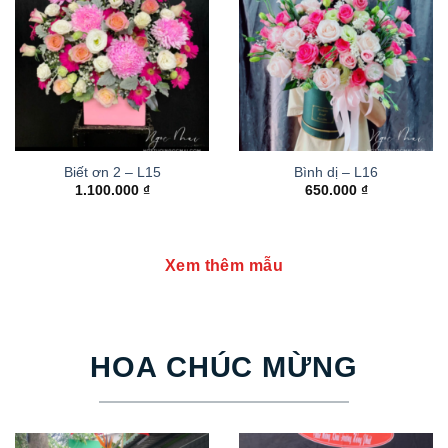
Biết ơn 2 – L15
Bình dị – L16
1.100.000
₫
650.000
₫
Xem thêm mẫu
HOA CHÚC MỪNG