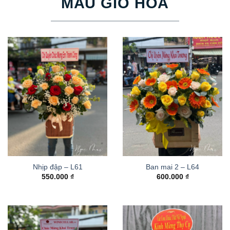
MẪU GIỎ HOA
Nhịp đập – L61
Ban mai 2 – L64
550.000
₫
600.000
₫