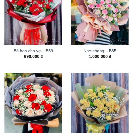
Bó hoa cho vợ – B39
Nhẹ nhàng – B85
690.000
₫
1.000.000
₫