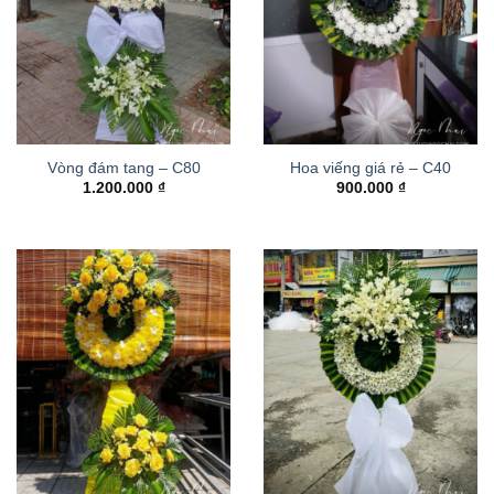
Vòng đám tang – C80
Hoa viếng giá rẻ – C40
1.200.000
₫
900.000
₫