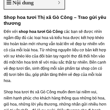
Nội dung
Shop hoa tươi Thị xã Gò Công – Trao gửi yêu
thương
Đến với
shop hoa tươi Gò Công
các bạn sẽ được nhìn
ngắm đầy đủ các loại hoa và kiểu hoa được kết hợp khéo
léo hoàn toàn mới nhưng vẫn toát lên vẻ đẹp tự nhiên vốn
có của mỗi loài hoa. Từ những nguyên liệu cơ bản kết hợp
với sự khéo léo của đôi bàn tay người thợ đã thổi hồn vào
đó một hồn hoa tinh tế với màu sắc thật tự nhiên. Bên cạnh
vẻ đẹp tươi tắn, sinh động mỗi sản phẩm tại shop còn có
độ tươi bền lâu, góp phần tăng thêm vẻ đẹp của mỗi loài
hoa.
Shop hoa tươi thị xã Gò Công muốn đem lại niềm vui,
niềm hạnh phúc cho khách hàng thông qua những bó hoa,
giỏ hoa, những lời yêu thương, những nhắn gửi nhiều hơn