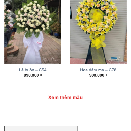
Lệ buồn – C54
Hoa đám ma – C78
890.000
₫
900.000
₫
Xem thêm mẫu