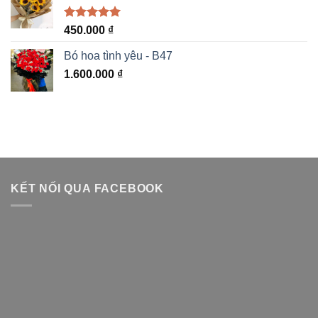
Được xếp
450.000
₫
hạng
5.00
5 sao
Bó hoa tình yêu - B47
1.600.000
₫
KẾT NỐI QUA FACEBOOK