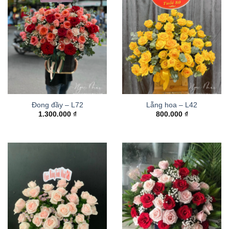
Đong đầy – L72
Lẵng hoa – L42
1.300.000
₫
800.000
₫