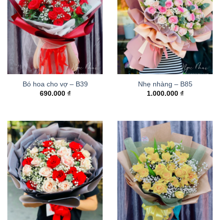
Bó hoa cho vợ – B39
Nhẹ nhàng – B85
690.000
₫
1.000.000
₫