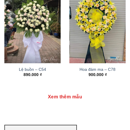
Lệ buồn – C54
Hoa đám ma – C78
890.000
₫
900.000
₫
Xem thêm mẫu