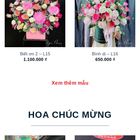
Biết ơn 2 – L15
Bình dị – L16
1.100.000
₫
650.000
₫
Xem thêm mẫu
HOA CHÚC MỪNG