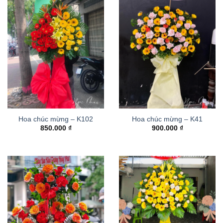
Hoa chúc mừng – K102
Hoa chúc mừng – K41
850.000
₫
900.000
₫