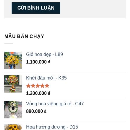
MẪU BÁN CHẠY
Giỏ hoa đẹp - L89
1.100.000
₫
Khởi đầu mới - K35
Được xếp
1.200.000
₫
hạng
5.00
5 sao
Vòng hoa viếng giá rẻ - C47
890.000
₫
Hoa hướng dương - D15