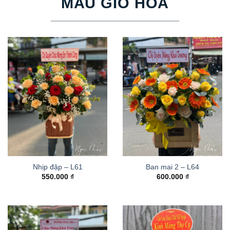
MẪU GIỎ HOA
Nhịp đập – L61
Ban mai 2 – L64
550.000
₫
600.000
₫