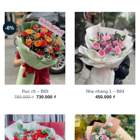
-6%
Rực rỡ – B89
Nhẹ nhàng 1 – B84
Giá
Giá
780.000
₫
730.000
₫
450.000
₫
gốc
hiện
là:
tại
780.000 ₫.
là:
730.000 ₫.