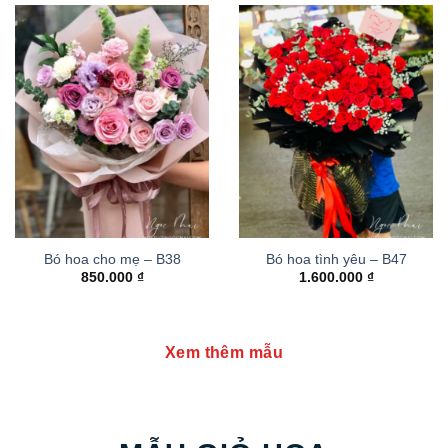
Bó hoa cho mẹ – B38
Bó hoa tình yêu – B47
850.000
₫
1.600.000
₫
Xem thêm mẫu