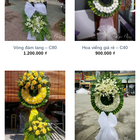
Vòng đám tang – C80
Hoa viếng giá rẻ – C40
1.200.000
₫
900.000
₫