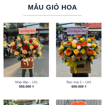
MẪU GIỎ HOA
Nhịp đập – L61
Ban mai 2 – L64
550.000
₫
600.000
₫