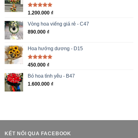
Được xếp
1.200.000
₫
hạng
5.00
5 sao
Vòng hoa viếng giá rẻ - C47
890.000
₫
Hoa hướng dương - D15
Được xếp
450.000
₫
hạng
5.00
5 sao
Bó hoa tình yêu - B47
1.600.000
₫
KẾT NỐI QUA FACEBOOK