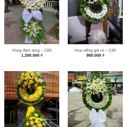
Vòng đám tang – C80
Hoa viếng giá rẻ – C40
1.200.000
₫
900.000
₫