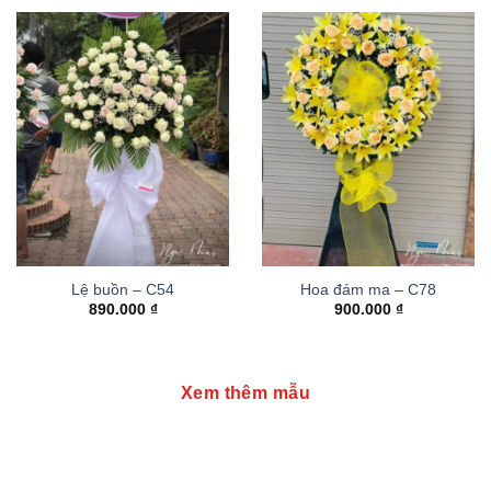
Lệ buồn – C54
Hoa đám ma – C78
890.000
₫
900.000
₫
Xem thêm mẫu