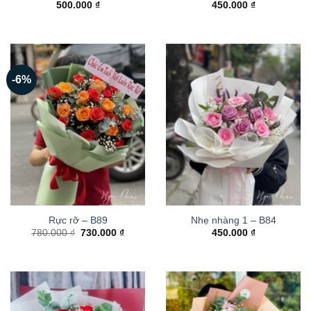
500.000
₫
450.000
₫
-6%
Rực rỡ – B89
Nhẹ nhàng 1 – B84
Giá
Giá
780.000
₫
730.000
₫
450.000
₫
gốc
hiện
là:
tại
780.000 ₫.
là:
730.000 ₫.