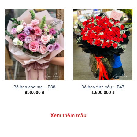
Bó hoa cho mẹ – B38
Bó hoa tình yêu – B47
850.000
₫
1.600.000
₫
Xem thêm mẫu