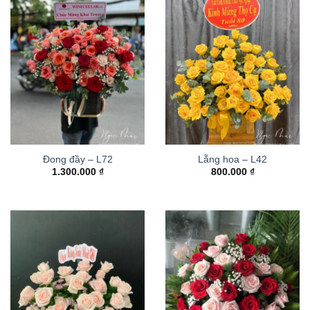
Đong đầy – L72
Lẵng hoa – L42
1.300.000
₫
800.000
₫