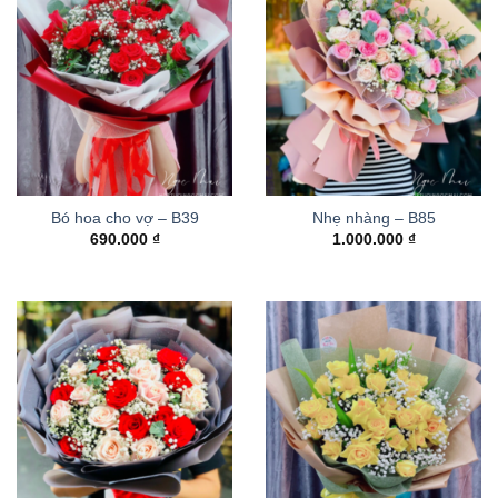
Bó hoa cho vợ – B39
Nhẹ nhàng – B85
690.000
₫
1.000.000
₫