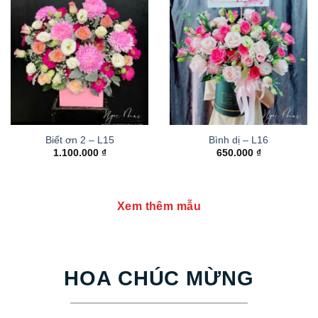
Biết ơn 2 – L15
Bình dị – L16
1.100.000
₫
650.000
₫
Xem thêm mẫu
HOA CHÚC MỪNG